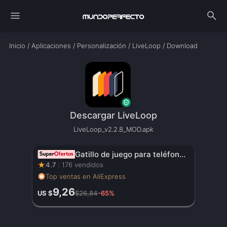
menu
search
Inicio
/
Aplicaciones
/
Personalización
/
LiveLoop
/
Download
Descargar LiveLoop
LiveLoop_v2.2.8_MOD.apk
Gatillo de juego para teléfono móvil JS65 para PUBG, mando de disparo, Joystick de 6 dedos para comer pollo, artefacto auxiliar L1R1, botón de llave
★
4.7
176 vendidos
Top ventas en AliExpress
9,26
US $
$26,84
-65%