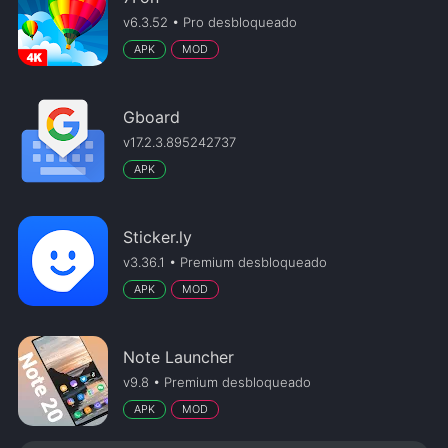
v6.3.52 • Pro desbloqueado
APK
MOD
Gboard
v17.2.3.895242737
APK
Sticker.ly
v3.36.1 • Premium desbloqueado
APK
MOD
Note Launcher
v9.8 • Premium desbloqueado
APK
MOD